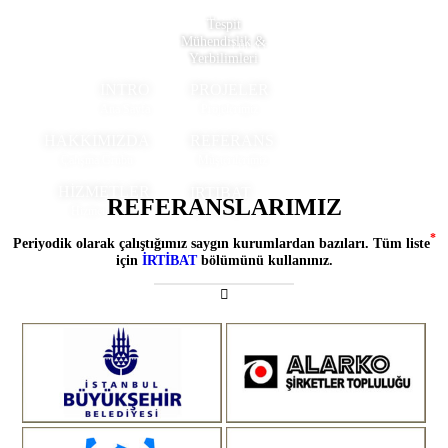
+90 212 521 64 38
JeoRadar
Sosyal Medya !
Tespit
Mühendislik &
Türkçe
Yerbilimleri
INTRO
PROJELER
HAKKIMIZDA
REFERANS
HİZMETLER
IRTIBAT
REFERANSLARIMIZ
*
Periyodik olarak çalıştığımız saygın kurumlardan bazıları. Tüm liste
için
İRTİBAT
bölümünü kullanınız.