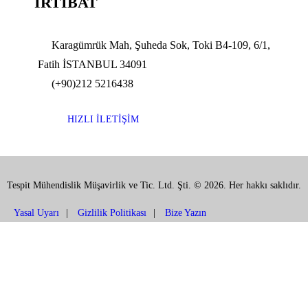
İRTİBAT
Karagümrük Mah, Şuheda Sok, Toki B4-109, 6/1,
Fatih İSTANBUL 34091
(+90)212 5216438
HIZLI İLETİŞİM
Tespit Mühendislik Müşavirlik ve Tic. Ltd. Şti. © 2026. Her hakkı saklıdır.
Yasal Uyarı
Gizlilik Politikası
Bize Yazın