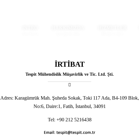
+90 212 521 64 38
JeoRadar
Sosyal Medya !
Türkçe
INTRO
HAKKIMIZDA
HİZMETLER
İRTİBAT
Tespit Mühendislik Müşavirlik ve Tic. Ltd. Şti.
Adres: Karagümrük Mah. Şuheda Sokak, Toki 117 Ada, B4-109 Blok,
No:6, Daire:1, Fatih, İstanbul, 34091
Tel: +90 212 5216438